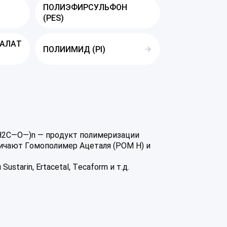
ПОЛИЭФИРСУЛЬФОН
(PES)
ТАЛАТ
ПОЛИИМИД (PI)
—Н2С—О—)n — продукт полимеризации
личают Гомополимер Ацеталя (POM H) и
arin, Ertacetal, Tecaform и т.д.