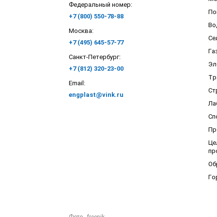
Федеральный номер:
По
+7 (800) 550-78-88
Во
Москва:
Се
+7 (495) 645-57-77
Га
Санкт-Петербург:
Эл
+7 (812) 320-23-00
Тр
Email:
Ст
engplast@vink.ru
Ла
Сп
Пр
Це
пр
Об
Го