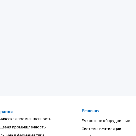
Решения
расли
мическая промышленность
Емкостное оборудование
щевая промышленность
Системы вентиляции
дицина и фармацевтика