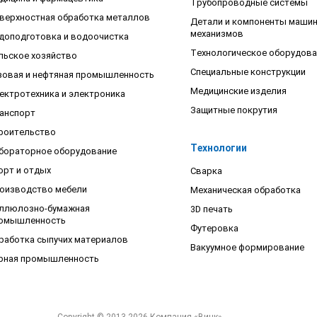
Трубопроводные системы
верхностная обработка металлов
Детали и компоненты машин
механизмов
доподготовка и водоочистка
Технологическое оборудова
льское хозяйство
Специальные конструкции
зовая и нефтяная промышленность
Медицинские изделия
ектротехника и электроника
Защитные покрутия
анспорт
роительство
Технологии
бораторное оборудование
орт и отдых
Сварка
оизводство мебели
Механическая обработка
ллюлозно-бумажная
3D печать
омышленность
Футеровка
работка сыпучих материалов
Вакуумное формирование
рная промышленность