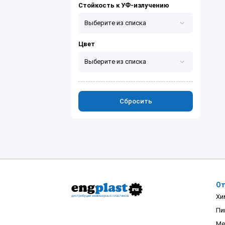
Горячий пар
питьевой водой
Стойкость к УФ-излучению
Выберите из списка
Да
Цвет
Выберите из списка
Белый
Черный
Сбросить
От
Хи
Пи
Ме