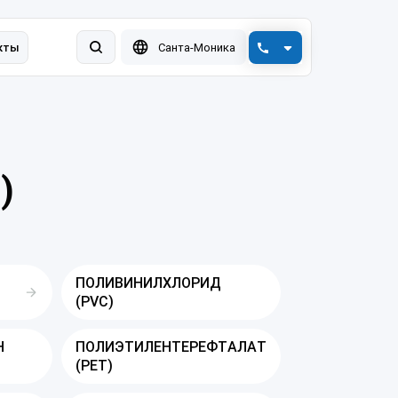
кты
Санта-Моника
+7 (800) 550-78-88
engplast@vink.ru
)
ПОЛИВИНИЛХЛОРИД
(PVC)
Н
ПОЛИЭТИЛЕНТЕРЕФТАЛАТ
(PET)