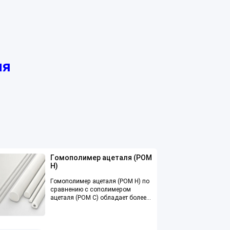
ля
Гомополимер ацеталя (POM
H)
Гомополимер ацеталя (POM H) по
сравнению с сополимером
ацеталя (POM C) обладает более
высокой механической
прочностью, жесткостью,
твердостью и т.д.