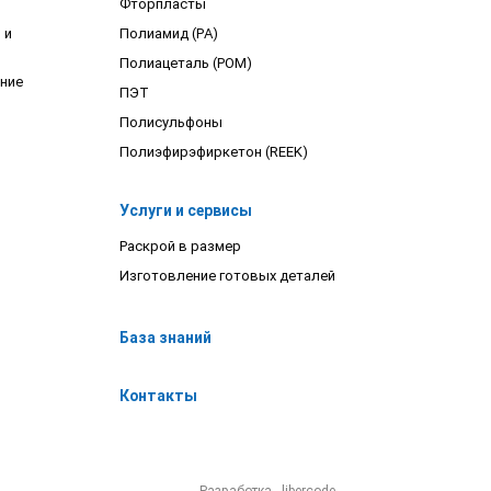
Фторпласты
 и
Полиамид (PA)
Полиацеталь (POM)
ние
ПЭТ
Полисульфоны
Полиэфирэфиркетон (REEK)
Услуги и сервисы
Раскрой в размер
Изготовление готовых деталей
База знаний
Контакты