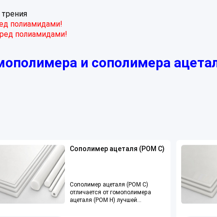
 трения
ред полиамидами!
еред полиамидами!
мополимера и сополимера ацета
Сополимер ацеталя (POM C)
Сополимер ацеталя (POM C)
отличается от гомополимера
ацеталя (POM H) лучшей
стойкостью к воздействию
агрессивных среды и высокой