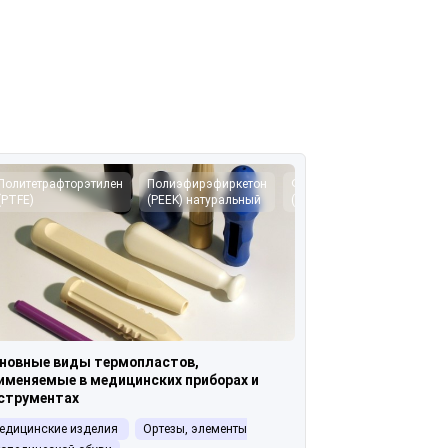
Политетрафторэтилен
Полиэфирэфиркетон
Фторэтиленпропилен
П
(PTFE)
(PEEK) натуральный
(FEP)
(
новные виды термопластов,
именяемые в медицинских приборах и
струментах
едицинские изделия
Ортезы, элементы