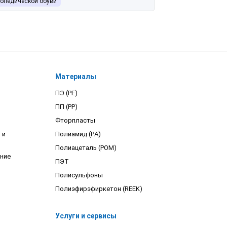
топедической обуви
Материалы
ПЭ (PE)
ПП (PP)
Фторпласты
 и
Полиамид (PA)
Полиацеталь (POM)
ние
ПЭТ
Полисульфоны
Полиэфирэфиркетон (REEK)
Услуги и сервисы