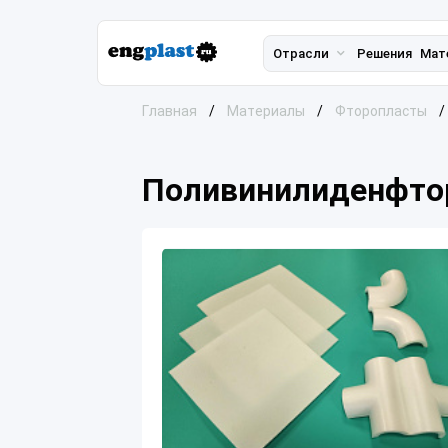
Отрасли
Решения
Мат
Главная
Материалы
Фторопласты
Поливинилиденфтор