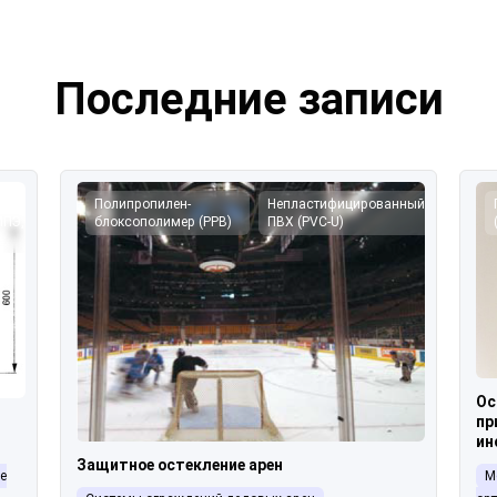
Последние записи
лярный
Полипропилен-
Непластифицированный
МПЭ,
блоксополимер (PPB)
ПВХ (PVC-U)
Ос
пр
ин
Защитное остекление арен
е
М