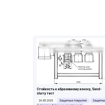
Сверхвысокомолекулярный
Высокомолеку
полиэтилен (СВМПЭ, UHMW-
полиэтилен (В
PE)
HMW-PE)
Стойкость к абразивному износу, Sand-
slurry тест
26.08.2025
Защитные покрытия
Защитны