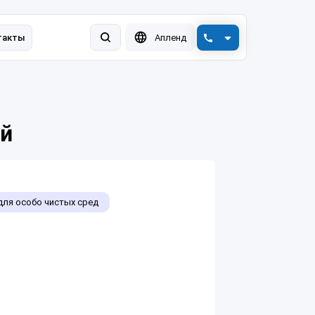
такты
Апленд
+7 (800) 550-78-88
engplast@vink.ru
ый
ля особо чистых сред