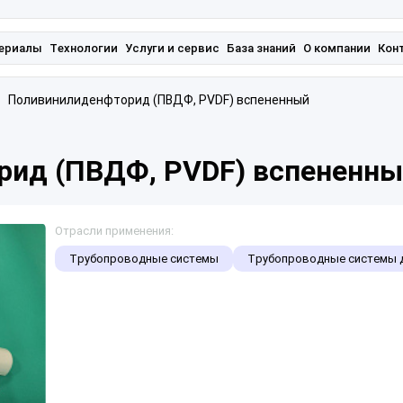
ериалы
Технологии
Услуги и сервис
База знаний
О компании
Кон
Поливинилиденфторид (ПВДФ, PVDF) вспененный
ид (ПВДФ, PVDF) вспененн
Отрасли применения:
Трубопроводные системы
Трубопроводные системы д