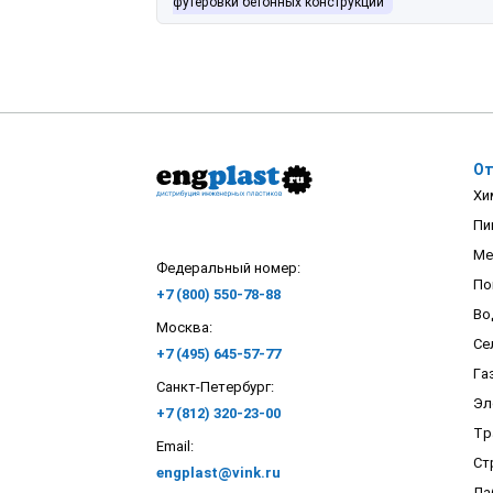
футеровки бетонных конструкций
От
Хи
Пи
Ме
Федеральный номер:
По
+7 (800) 550-78-88
Во
Москва:
Се
+7 (495) 645-57-77
Га
Санкт-Петербург:
Эл
+7 (812) 320-23-00
Тр
Email:
Ст
engplast@vink.ru
Ла