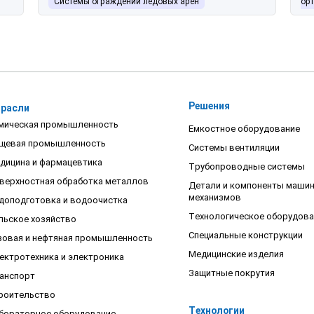
Системы ограждений ледовых арен
ор
Решения
расли
мическая промышленность
Емкостное оборудование
щевая промышленность
Системы вентиляции
дицина и фармацевтика
Трубопроводные системы
верхностная обработка металлов
Детали и компоненты машин
механизмов
доподготовка и водоочистка
Технологическое оборудова
льское хозяйство
Специальные конструкции
зовая и нефтяная промышленность
Медицинские изделия
ектротехника и электроника
Защитные покрутия
анспорт
роительство
Технологии
бораторное оборудование