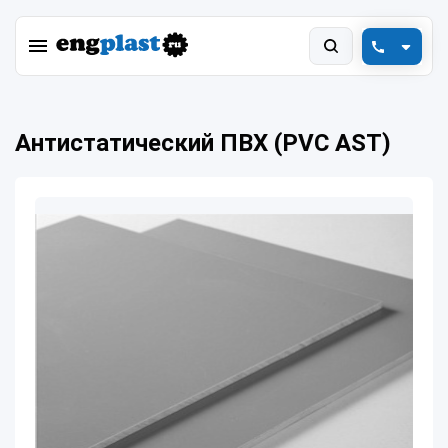
+7 (800) 550-78-88
Антистатический ПВХ (PVC AST)
engplast@vink.ru