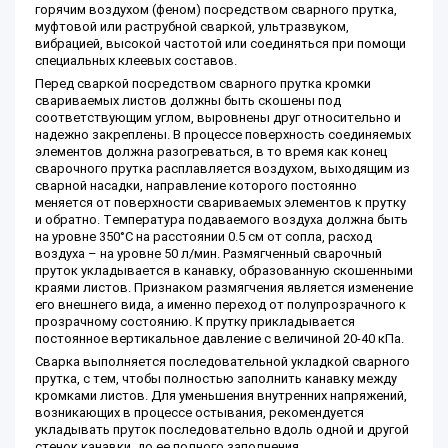
горячим воздухом (феном) посредством сварного прутка,
муфтовой или раструбной сваркой, ультразвуком,
вибрацией, высокой частотой или соединяться при помощи
специальных клеевых составов.
Перед сваркой посредством сварного прутка кромки
свариваемых листов должны быть скошены под
соответствующим углом, выровнены друг относительно и
надежно закреплены. В процессе поверхность соединяемых
элементов должна разогреваться, в то время как конец
сварочного прутка расплавляется воздухом, выходящим из
сварной насадки, направление которого постоянно
меняется от поверхности свариваемых элементов к прутку
и обратно. Температура подаваемого воздуха должна быть
на уровне 350°С на расстоянии 0.5 см от сопла, расход
воздуха – на уровне 50 л/мин. Размягченный сварочный
пруток укладывается в канавку, образованную скошенными
краями листов. Признаком размягчения является изменение
его внешнего вида, а именно переход от полупрозрачного к
прозрачному состоянию. К прутку прикладывается
постоянное вертикальное давление с величиной 20-40 кПа.
Сварка выполняется последовательной укладкой сварного
прутка, с тем, чтобы полностью заполнить канавку между
кромками листов. Для уменьшения внутренних напряжений,
возникающих в процессе остывания, рекомендуется
укладывать пруток последовательно вдоль одной и другой
стенок канавки, до ее полного заполнения.