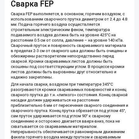
Сварка FEP
Сварка FEP выполняется, в основном, горячим воздухом, с
использованием сварочного прутка диаметром от 2.4 до 4.8
мм. Подача горячего воздуха осуществляется
строительным электрическим феном, температура
подаваемого воздуха должна быть на уровне 425°С на
расстоянии 0.5 см от сопла, давление – на уровне 140 кПа.
Сварочный пруток и поверхность свариваемого материала
в пределах 2-3 см от сварного шва должны быть очищены и
обезжирены растворителем непосредственно перед
сваркой. Кромки свариваемых листов должны быть
скошены под соответствующим углом. В процессе кромки
листов должны быть выровнены друг относительно и
надежно закреплены.
Для начала сварки, воздухом при температуре 345°С
разогреваются кромки свариваемых поверхностей и конец
сварного прутка до т.н. «липкого» состояния. Конец сварной
насадки должен удерживаться на расстоянии
приблизительно 6 мм от пересечения сварного соединения и
сварочного прутка. Конец прутка обрезается под углом 45°,
сам пруток удерживается под углом 90° к сварному
соединению и осторожно двигается вверх-вниз, пока не
схватывается со свариваемым материалом.
Непрерывность обеспечивается равномерным движением
факела горячего воздуха между прутком и свариваемым