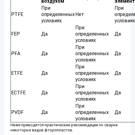
воздухом
элемен
При
При
PTFE
определенных
Нет
определ
условиях
условиях
При
FEP
Да
определенных
Да
условиях
При
PFA
Да
определенных
Да
условиях
При
ETFE
Да
определенных
Да
условиях
При
ECTFE
Да
определенных
Да
условиях
При
PVDF
Да
определенных
Да
условиях
Ниже приводятся практические рекомендации по сварке
некоторых видов фторопластов.