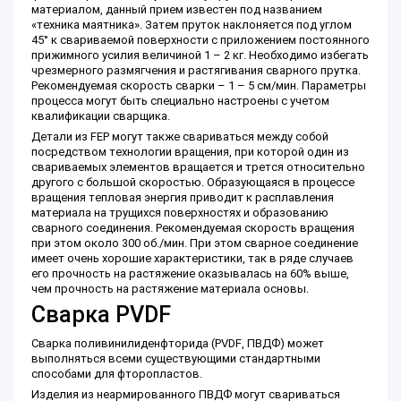
материалом, данный прием известен под названием
«техника маятника». Затем пруток наклоняется под углом
45° к свариваемой поверхности с приложением постоянного
прижимного усилия величиной 1 – 2 кг. Необходимо избегать
чрезмерного размягчения и растягивания сварного прутка.
Рекомендуемая скорость сварки – 1 – 5 см/мин. Параметры
процесса могут быть специально настроены с учетом
квалификации сварщика.
Детали из FEP могут также свариваться между собой
посредством технологии вращения, при которой один из
свариваемых элементов вращается и трется относительно
другого с большой скоростью. Образующаяся в процессе
вращения тепловая энергия приводит к расплавления
материала на трущихся поверхностях и образованию
сварного соединения. Рекомендуемая скорость вращения
при этом около 300 об./мин. При этом сварное соединение
имеет очень хорошие характеристики, так в ряде случаев
его прочность на растяжение оказывалась на 60% выше,
чем прочность на растяжение материала основы.
Сварка PVDF
Сварка поливинилиденфторида (PVDF, ПВДФ) может
выполняться всеми существующими стандартными
способами для фторопластов.
Изделия из неармированного ПВДФ могут свариваться