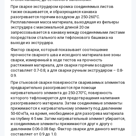
При сварке экструдером кромка соединяемых листов
также скашивается, и образующаяся канавка
разогревается горячим воздухом до 250-260°С.
Расплавленная масса материала, выходящая из фильеры
экструдера с максимальной длиной 20 см
запрессовывается в канавку между соединяемыми листами
посредством стального или тефлонового башмака на
выходе из экструдера.
Фактор сварки, который показывает соотношение
прочности сварного шва и исходного материала вне зоны
сварки, измеренный в ходе тестов на прочность
растяжения материала, для сварки горячим воздухом
составляет 0.7-0.8, а для сварки ручным экструдером – 0.8-
0.9.
При стыковой сварке поверхности свариваемых элементов
предварительно разогреваются при помощи
нагревательного элемента до 250-270°С, поверхность
которого тефлонируется для предотвращения налипания
разогреваемого материала. Затем соединяемые элементы
прижимаются к нагревательному элементу под давлением
50-60 кПа, на время, необходимое для разогрева материала
на глубину 4-5 мм. Затем нагревательный элемент убирается,
и соединяемые элементы прижимаются друг к другу с
давлением 0.06-0.08 бар. Фактор сварки для данного метода
составляет от 0.9 до 1.0.