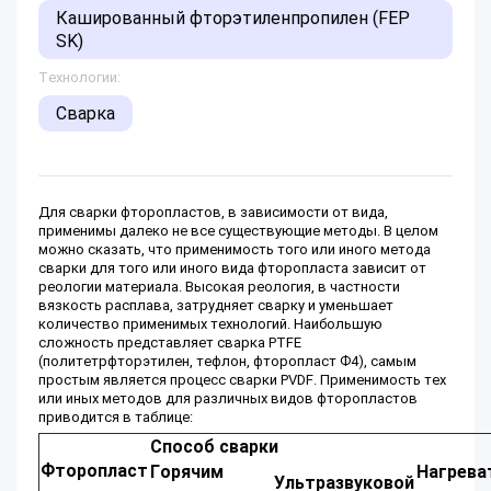
Кашированный фторэтиленпропилен (FEP
SK)
Технологии:
Сварка
Для сварки фторопластов, в зависимости от вида,
применимы далеко не все существующие методы. В целом
можно сказать, что применимость того или иного метода
сварки для того или иного вида фторопласта зависит от
реологии материала. Высокая реология, в частности
вязкость расплава, затрудняет сварку и уменьшает
количество применимых технологий. Наибольшую
сложность представляет сварка PTFE
(политетрфторэтилен, тефлон, фторопласт Ф4), самым
простым является процесс сварки PVDF. Применимость тех
или иных методов для различных видов фторопластов
приводится в таблице:
Способ сварки
Фторопласт
Горячим
Нагрева
Ультразвуковой