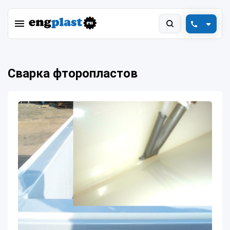
+7 (800) 550-78-88
Сварка фторопластов
engplast@vink.ru