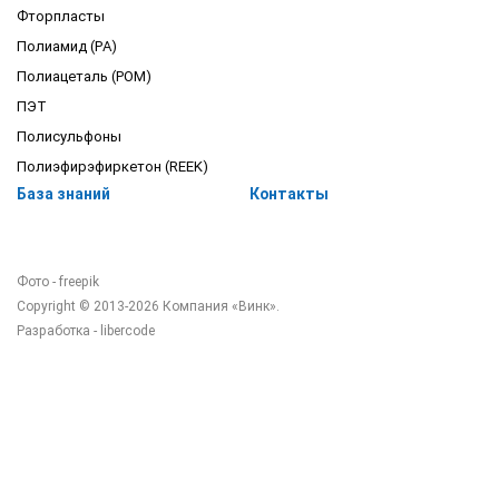
Фторпласты
Полиамид (PA)
Полиацеталь (POM)
ПЭТ
Полисульфоны
Полиэфирэфиркетон (REEK)
База знаний
Контакты
Фото - freepik
Copyright © 2013-2026 Компания «Винк».
Разработка -
libercode