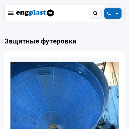
+7 (800) 550-78-88
Защитные футеровки
engplast@vink.ru