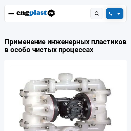
+7 (800) 550-78-88
Применение инженерных пластиков
engplast@vink.ru
в особо чистых процессах